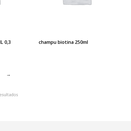
L 0,3
champu biotina 250ml
→
esultados