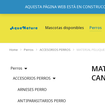
AQUESTA PÀGINA WEB ESTÀ EN CONSTRUCC
933095977
-
933152057
-
933103463
- C/ de Roger de Fl
Mascotas disponibles
Perros
Home
Perros
ACCESORIOS PERROS
MATERIAL PELUQU
You are here:
MAT
Perros
CA
ACCESORIOS PERROS
ARNESES PERRO
ANTIPARASITARIOS PERRO