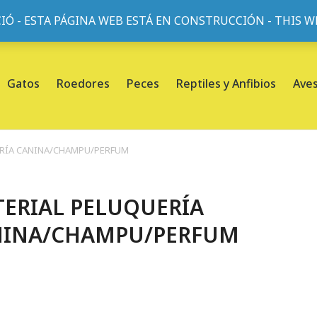
IÓ - ESTA PÁGINA WEB ESTÁ EN CONSTRUCCIÓN - THIS 
or, 45, L'Eixample, 08013 Barcelona |
Sobre nosotros
Gatos
Roedores
Peces
Reptiles y Anfibios
Ave
ERÍA CANINA/CHAMPU/PERFUM
ERIAL PELUQUERÍA
NINA/CHAMPU/PERFUM