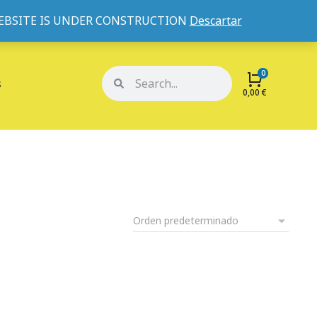
WEBSITE IS UNDER CONSTRUCTION
Descartar
Mi cuenta
Mis pedidos
s
0,00
€