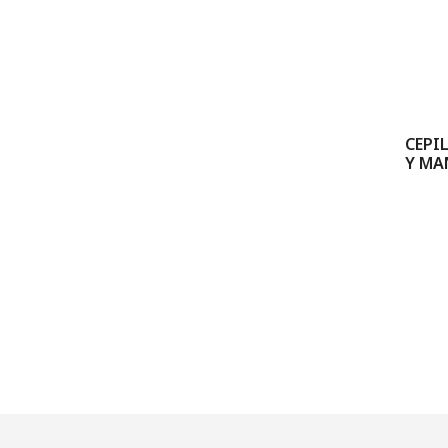
CEPI
Y MA