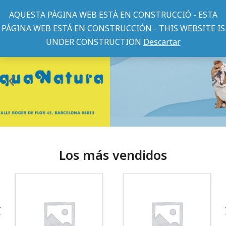
AQUESTA PÀGINA WEB ESTÀ EN CONSTRUCCIÓ - ESTA
PÁGINA WEB ESTÁ EN CONSTRUCCIÓN - THIS WEBSITE IS
UNDER CONSTRUCTION
Descartar
Los más vendidos
¡Somos Aquanatura!
· Tienda especializada en mascotas