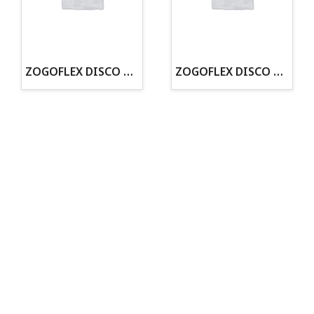
· Tenemos criadero propio con Núcleo Zoológico
·30 años de experiencia en el sector
· Cachorros supervisados por equipo veterinario
· Asesoramiento profesional personalizado
ZOGOFLEX DISCO ZISC MINI (16CM) FLUORESCENTE
ZOGOFLEX DISCO ZISC L (21.6CM) FLUORESCENTE
Todo para tu perro