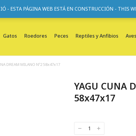
IÓ - ESTA PÁGINA WEB ESTÁ EN CONSTRUCCIÓN - THIS 
or, 45, L'Eixample, 08013 Barcelona |
Sobre nosotros
Gatos
Roedores
Peces
Reptiles y Anfibios
Ave
NA DREAM MILANO Nº2 58x47x17
YAGU CUNA 
58x47x17