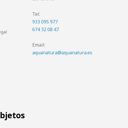
Tel:
933 095 977
674 32 08 47
egal
Email:
aquanatura@aquanatura.es
objetos