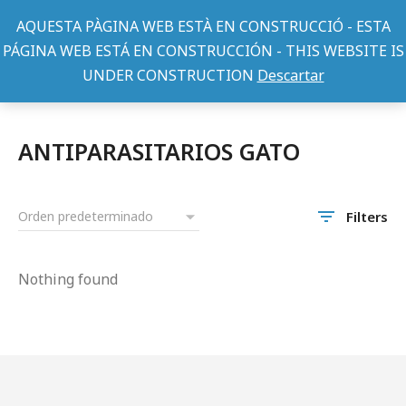
AQUESTA PÀGINA WEB ESTÀ EN CONSTRUCCIÓ - ESTA
PÁGINA WEB ESTÁ EN CONSTRUCCIÓN - THIS WEBSITE IS
UNDER CONSTRUCTION
Descartar
Gatos
ACCESORIOS GATOS
ANTIPARASITARIOS GATO
You are here:
ANTIPARASITARIOS GATO
Filters
Nothing found