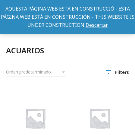
AQUESTA PÀGINA WEB ESTÀ EN CONSTRUCCIÓ - ESTA
PÁGINA WEB ESTÁ EN CONSTRUCCIÓN - THIS WEBSITE IS
UNDER CONSTRUCTION
Descartar
Home
Peces
ACCESORIOS PECES
ACUARIOS
You are here:
ACUARIOS
Filters