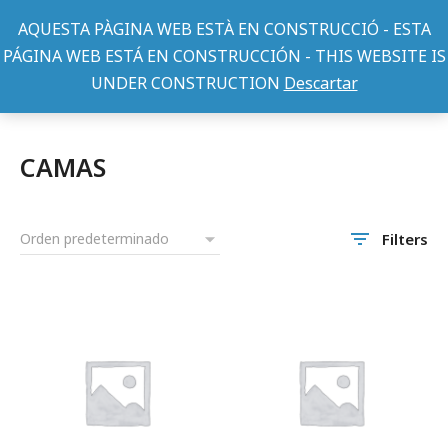
AQUESTA PÀGINA WEB ESTÀ EN CONSTRUCCIÓ - ESTA
PÁGINA WEB ESTÁ EN CONSTRUCCIÓN - THIS WEBSITE IS
UNDER CONSTRUCTION
Descartar
Home
Perros
ACCESORIOS PERROS
CAMAS
You are here:
CAMAS
Filters