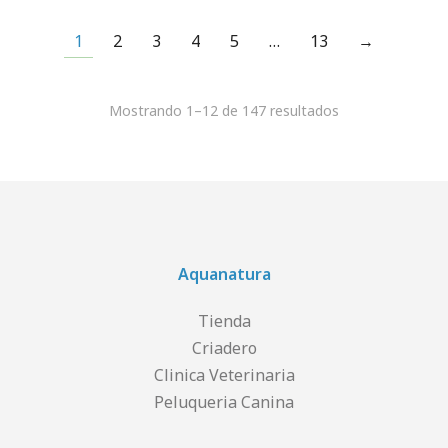
1
2
3
4
5
…
13
→
Mostrando 1–12 de 147 resultados
Aquanatura
Tienda
Criadero
Clinica Veterinaria
Peluqueria Canina