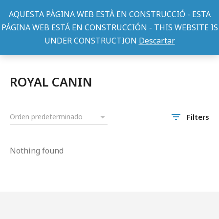
AQUESTA PÀGINA WEB ESTÀ EN CONSTRUCCIÓ - ESTA
PÁGINA WEB ESTÁ EN CONSTRUCCIÓN - THIS WEBSITE IS
UNDER CONSTRUCTION
Descartar
Home
Gatos
LATAS/SEMIHÚMEDO GATO
ROYAL CANIN
You are here:
ROYAL CANIN
Filters
Nothing found