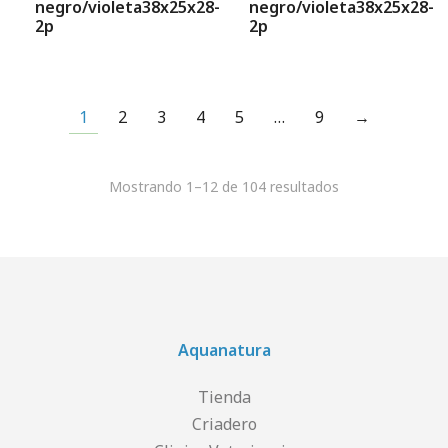
negro/violeta38x25x28-
negro/violeta38x25x28-
2p
2p
1
2
3
4
5
…
9
→
Mostrando 1–12 de 104 resultados
Aquanatura
Tienda
Criadero