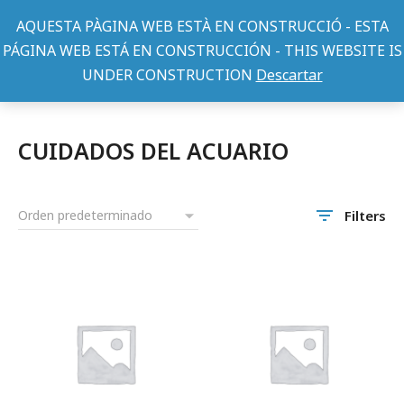
AQUESTA PÀGINA WEB ESTÀ EN CONSTRUCCIÓ - ESTA
PÁGINA WEB ESTÁ EN CONSTRUCCIÓN - THIS WEBSITE IS
UNDER CONSTRUCTION
Descartar
Peces
ACCESORIOS PECES
CUIDADOS DEL ACUARIO
You are here:
CUIDADOS DEL ACUARIO
Filters