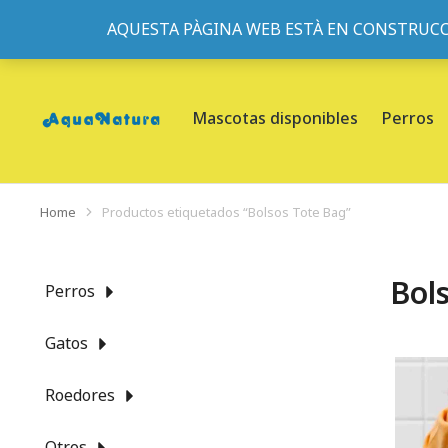
AQUESTA PÀGINA WEB ESTÀ EN CONSTRUCC
933095977
-
933152057
-
933103463
- C/ de Roger de Fl
Mascotas disponibles
Perros
Home
Productos etiquetados “Bolsos Tote Bag”
You are here:
Bol
Perros
Gatos
Roedores
Otros