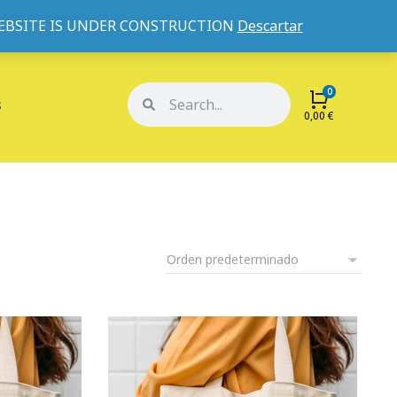
WEBSITE IS UNDER CONSTRUCTION
Descartar
Mi cuenta
Mis pedidos
s
0,00
€