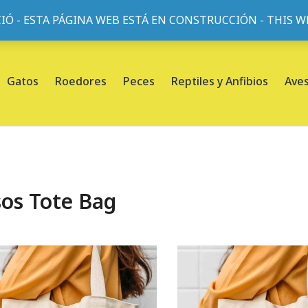
IÓ - ESTA PÁGINA WEB ESTÁ EN CONSTRUCCIÓN - THIS 
or, 45, L'Eixample, 08013 Barcelona |
Sobre nosotros
Gatos
Roedores
Peces
Reptiles y Anfibios
Ave
sos Tote Bag