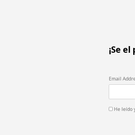
¡Se el
Email Addr
He leído 