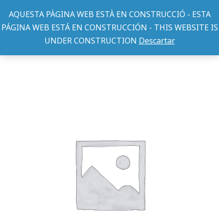
AQUESTA PÀGINA WEB ESTÀ EN CONSTRUCCIÓ - ESTA
PÁGINA WEB ESTÁ EN CONSTRUCCIÓN - THIS WEBSITE IS
UNDER CONSTRUCTION
Descartar
AFFINITY
AD SENSITIVE LAMB RICE 3KG
You are here: