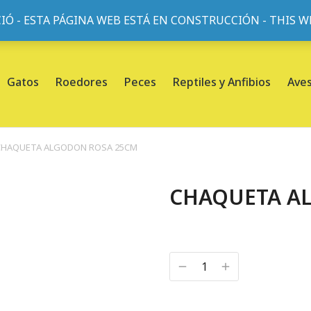
IÓ - ESTA PÁGINA WEB ESTÁ EN CONSTRUCCIÓN - THIS 
or, 45, L'Eixample, 08013 Barcelona |
Sobre nosotros
Gatos
Roedores
Peces
Reptiles y Anfibios
Ave
CHAQUETA ALGODON ROSA 25CM
CHAQUETA A