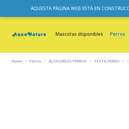
AQUESTA PÀGINA WEB ESTÀ EN CONSTRUCC
933095977
-
933152057
-
933103463
- C/ de Roger de Fl
Mascotas disponibles
Perros
Home
Perros
ACCESORIOS PERROS
TEXTIL PERRO
You are here: