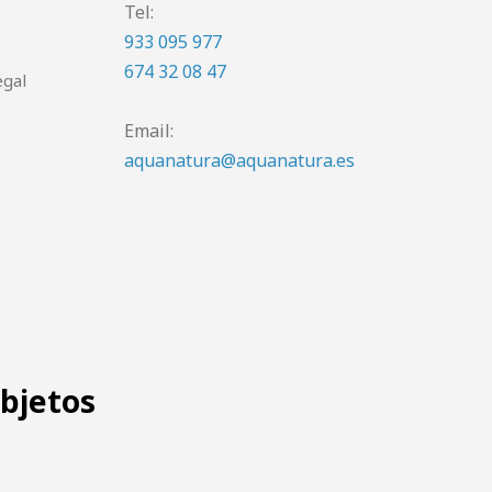
Tel:
933 095 977
674 32 08 47
egal
Email:
aquanatura@aquanatura.es
objetos