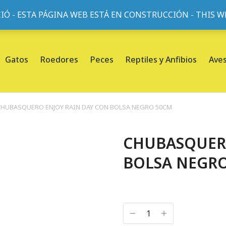
IÓ - ESTA PÁGINA WEB ESTÁ EN CONSTRUCCIÓN - THIS 
or, 45, L'Eixample, 08013 Barcelona |
Sobre nosotros
Gatos
Roedores
Peces
Reptiles y Anfibios
Ave
CHUBASQUERO ENJOY RAIN DAY CON BOLSA NEGRO 50CM
CHUBASQUERO
BOLSA NEGR