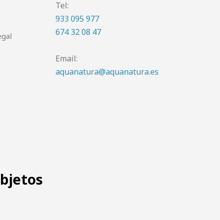
Tel:
933 095 977
674 32 08 47
egal
Email:
aquanatura@aquanatura.es
objetos