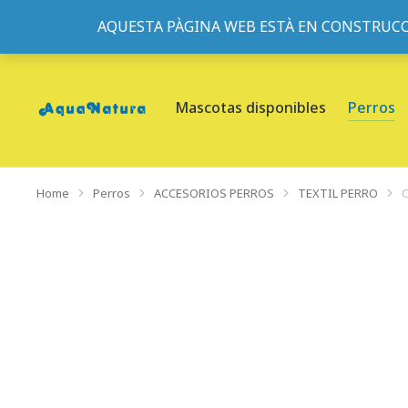
AQUESTA PÀGINA WEB ESTÀ EN CONSTRUCC
933095977
-
933152057
-
933103463
- C/ de Roger de Fl
Mascotas disponibles
Perros
Home
Perros
ACCESORIOS PERROS
TEXTIL PERRO
You are here: