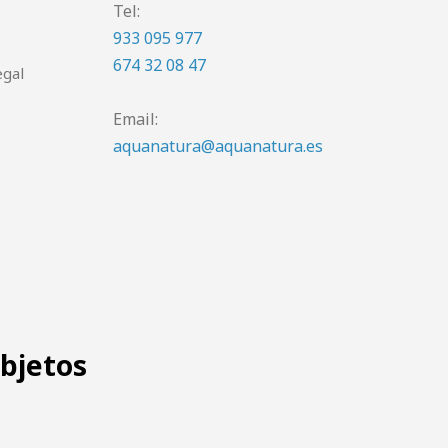
Tel:
933 095 977
674 32 08 47
egal
Email:
aquanatura@aquanatura.es
objetos