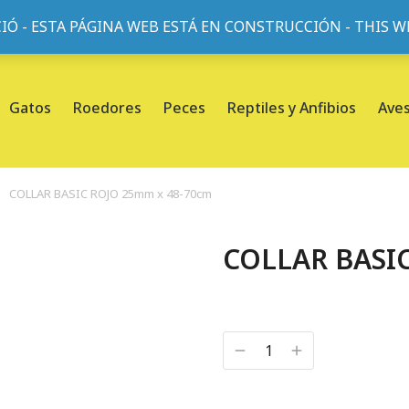
IÓ - ESTA PÁGINA WEB ESTÁ EN CONSTRUCCIÓN - THIS 
or, 45, L'Eixample, 08013 Barcelona |
Sobre nosotros
Gatos
Roedores
Peces
Reptiles y Anfibios
Ave
COLLAR BASIC ROJO 25mm x 48-70cm
COLLAR BASI