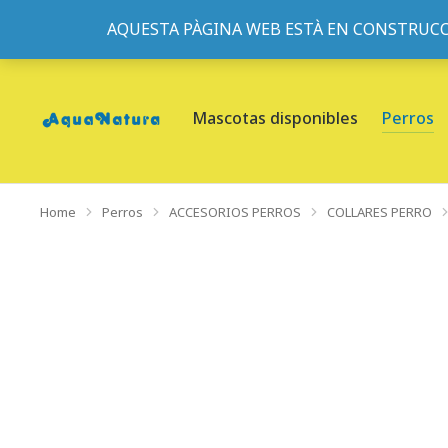
AQUESTA PÀGINA WEB ESTÀ EN CONSTRUCC
933095977
-
933152057
-
933103463
- C/ de Roger de Fl
Mascotas disponibles
Perros
Home
Perros
ACCESORIOS PERROS
COLLARES PERRO
You are here: