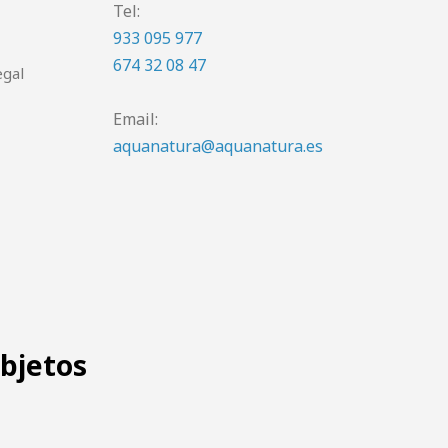
Tel:
933 095 977
674 32 08 47
egal
Email:
aquanatura@aquanatura.es
objetos