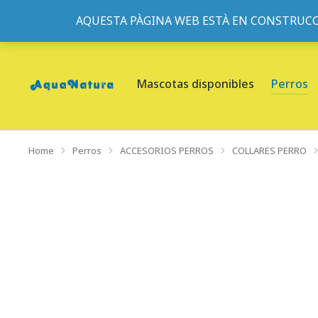
AQUESTA PÀGINA WEB ESTÀ EN CONSTRUCC
933095977
-
933152057
-
933103463
- C/ de Roger de Fl
Mascotas disponibles
Perros
Home
Perros
ACCESORIOS PERROS
COLLARES PERRO
You are here: