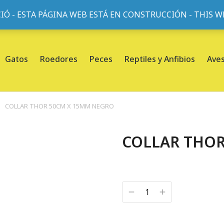
IÓ - ESTA PÁGINA WEB ESTÁ EN CONSTRUCCIÓN - THIS 
or, 45, L'Eixample, 08013 Barcelona |
Sobre nosotros
Gatos
Roedores
Peces
Reptiles y Anfibios
Ave
COLLAR THOR 50CM X 15MM NEGRO
COLLAR THO