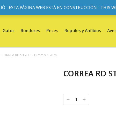
IÓ - ESTA PÁGINA WEB ESTÁ EN CONSTRUCCIÓN - THIS 
or, 45, L'Eixample, 08013 Barcelona |
Sobre nosotros
Gatos
Roedores
Peces
Reptiles y Anfibios
Ave
CORREA RD STYLE S 12 mm x 1,20 m
CORREA RD ST