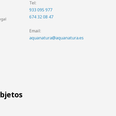
Tel:
933 095 977
674 32 08 47
egal
Email:
aquanatura@aquanatura.es
objetos