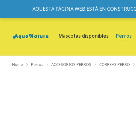
AQUESTA PÀGINA WEB ESTÀ EN CONSTRUCC
933095977
-
933152057
-
933103463
- C/ de Roger de Fl
Mascotas disponibles
Perros
Home
Perros
ACCESORIOS PERROS
CORREAS PERRO
You are here: