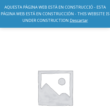
AQUESTA PÀGINA WEB ESTÀ EN CONSTRUCCIÓ - ESTA
PÁGINA WEB ESTÁ EN CONSTRUCCIÓN - THIS WEBSITE IS
UNDER CONSTRUCTION
Descartar
CAMAS
CUNA FIBRA CUADRADA-5-FLOR VINTAGE 73x60x25cm.
You are here: