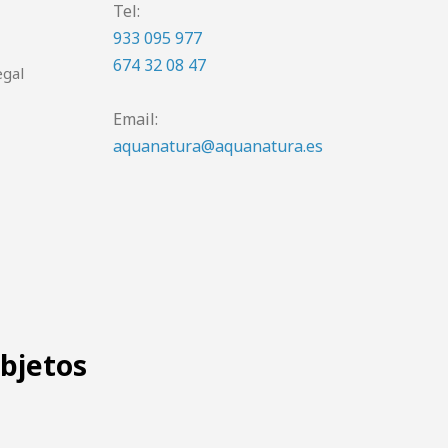
Tel:
933 095 977
674 32 08 47
egal
Email:
aquanatura@aquanatura.es
objetos