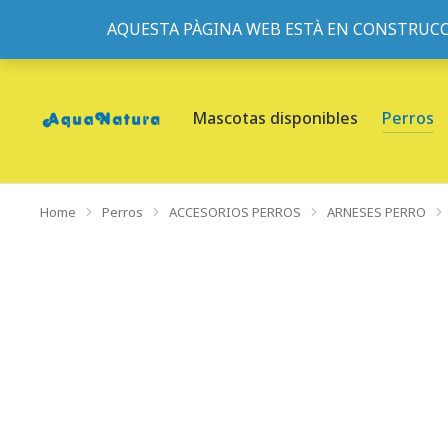
AQUESTA PÀGINA WEB ESTÀ EN CONSTRUCC
933095977
-
933152057
-
933103463
- C/ de Roger de Fl
Mascotas disponibles
Perros
Home
Perros
ACCESORIOS PERROS
ARNESES PERRO
You are here: