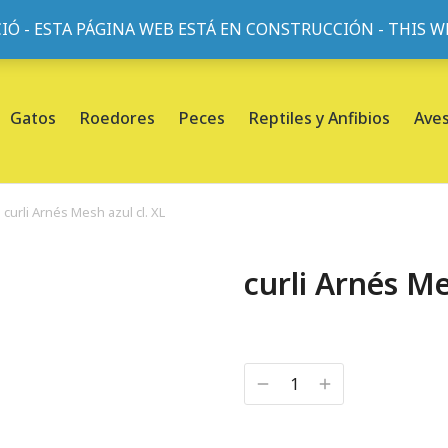
IÓ - ESTA PÁGINA WEB ESTÁ EN CONSTRUCCIÓN - THIS 
or, 45, L'Eixample, 08013 Barcelona |
Sobre nosotros
Gatos
Roedores
Peces
Reptiles y Anfibios
Ave
curli Arnés Mesh azul cl. XL
curli Arnés Me