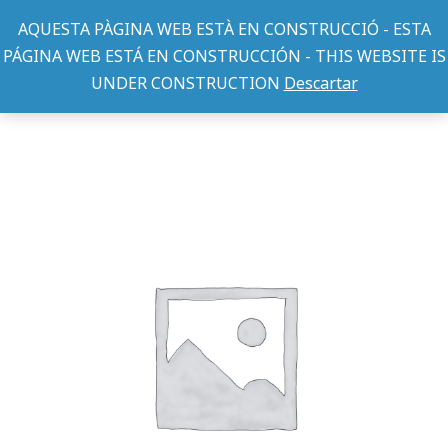
AQUESTA PÀGINA WEB ESTÀ EN CONSTRUCCIÓ - ESTA
PÁGINA WEB ESTÁ EN CONSTRUCCIÓN - THIS WEBSITE IS
UNDER CONSTRUCTION
Descartar
CUNIPIC
pienso conejos baby Toy, Mini y SuperToy 2,5 Kg.
You are here: