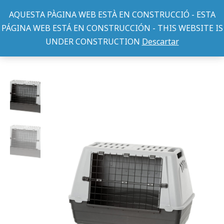
AQUESTA PÀGINA WEB ESTÀ EN CONSTRUCCIÓ - ESTA
PÁGINA WEB ESTÁ EN CONSTRUCCIÓN - THIS WEBSITE IS
UNDER CONSTRUCTION
Descartar
TRANSPORTINES/CASETAS RÍGIDOS
TRANSPORTIN BRACCO 90 G
You are here: