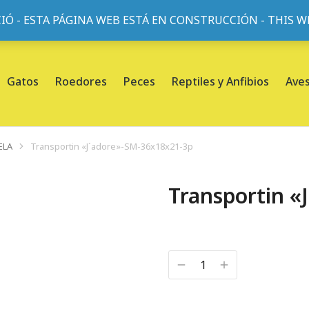
IÓ - ESTA PÁGINA WEB ESTÁ EN CONSTRUCCIÓN - THIS 
or, 45, L'Eixample, 08013 Barcelona |
Sobre nosotros
Gatos
Roedores
Peces
Reptiles y Anfibios
Ave
ELA
Transportin «J´adore»-SM-36x18x21-3p
Transportin «