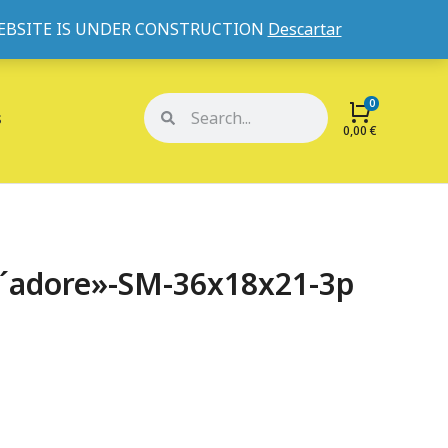
WEBSITE IS UNDER CONSTRUCTION
Descartar
Mi cuenta
Mis pedidos
s
0,00
€
J´adore»-SM-36x18x21-3p