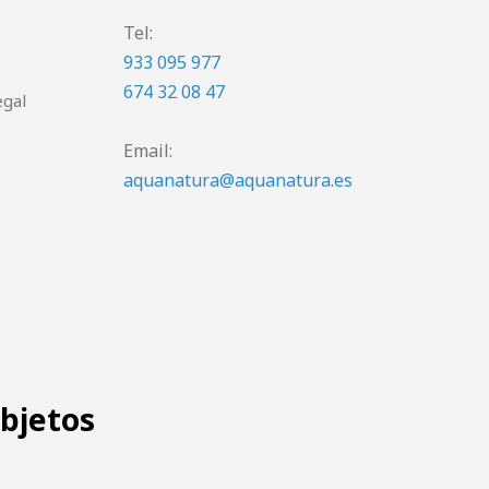
Tel:
933 095 977
674 32 08 47
egal
Email:
aquanatura@aquanatura.es
objetos