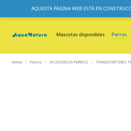
AQUESTA PÀGINA WEB ESTÀ EN CONSTRUCC
933095977
-
933152057
-
933103463
- C/ de Roger de Fl
Mascotas disponibles
Perros
Home
Perros
ACCESORIOS PERROS
TRANSPORTINES T
You are here: