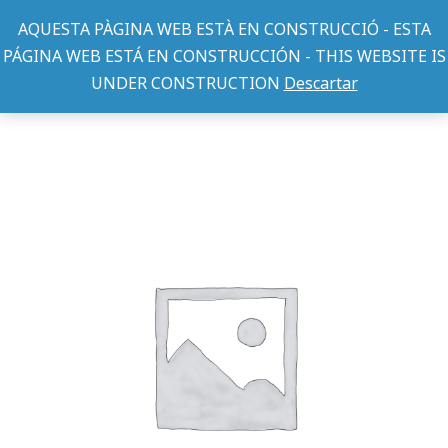
AQUESTA PÀGINA WEB ESTÀ EN CONSTRUCCIÓ - ESTA
PÁGINA WEB ESTÁ EN CONSTRUCCIÓN - THIS WEBSITE IS
UNDER CONSTRUCTION
Descartar
CAMAS
CUNA FIBRA CUADRADA-5-TOPO MOKA 73x60x25cm.
You are here: