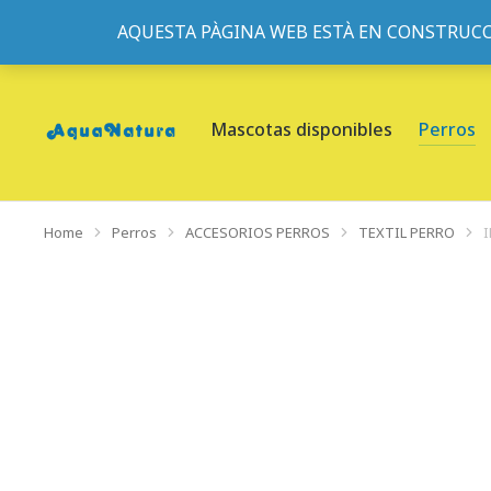
AQUESTA PÀGINA WEB ESTÀ EN CONSTRUCC
933095977
-
933152057
-
933103463
- C/ de Roger de Fl
Mascotas disponibles
Perros
Home
Perros
ACCESORIOS PERROS
TEXTIL PERRO
You are here: