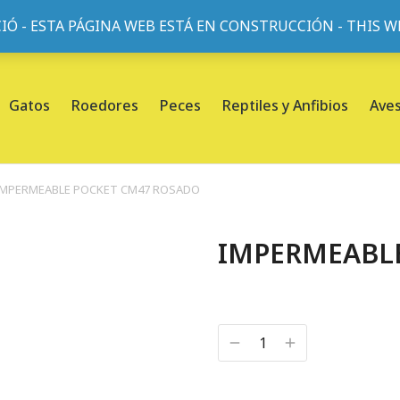
IÓ - ESTA PÁGINA WEB ESTÁ EN CONSTRUCCIÓN - THIS 
or, 45, L'Eixample, 08013 Barcelona |
Sobre nosotros
Gatos
Roedores
Peces
Reptiles y Anfibios
Ave
IMPERMEABLE POCKET CM47 ROSADO
IMPERMEABL