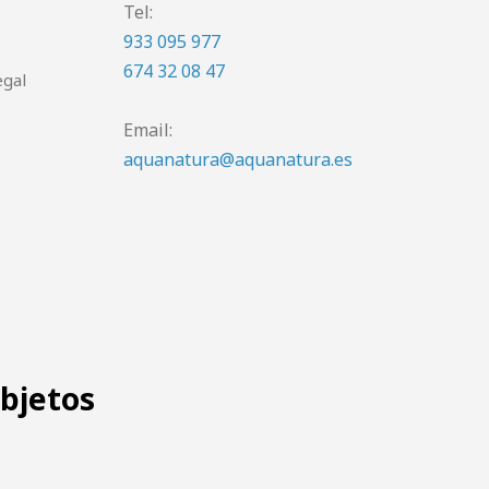
Tel:
933 095 977
674 32 08 47
egal
Email:
aquanatura@aquanatura.es
objetos