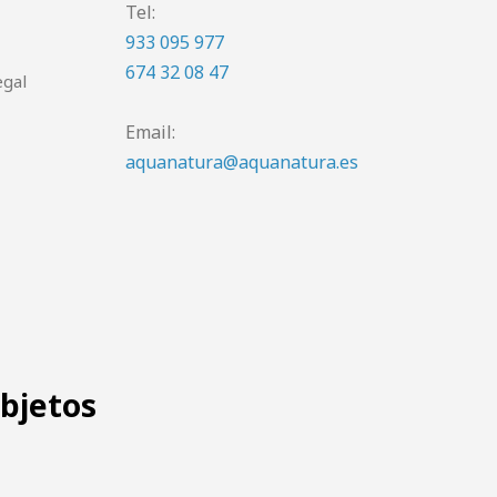
Tel:
933 095 977
674 32 08 47
egal
Email:
aquanatura@aquanatura.es
objetos