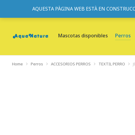
AQUESTA PÀGINA WEB ESTÀ EN CONSTRUCC
933095977
-
933152057
-
933103463
- C/ de Roger de Fl
Mascotas disponibles
Perros
Home
Perros
ACCESORIOS PERROS
TEXTIL PERRO
You are here: