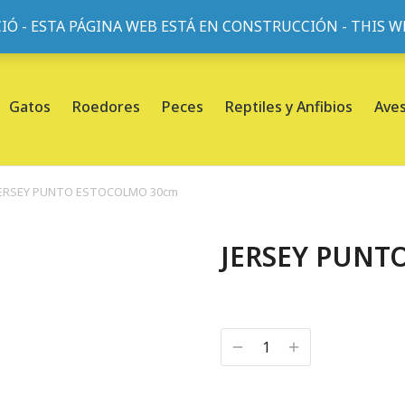
IÓ - ESTA PÁGINA WEB ESTÁ EN CONSTRUCCIÓN - THIS 
or, 45, L'Eixample, 08013 Barcelona |
Sobre nosotros
Gatos
Roedores
Peces
Reptiles y Anfibios
Ave
JERSEY PUNTO ESTOCOLMO 30cm
JERSEY PUNT