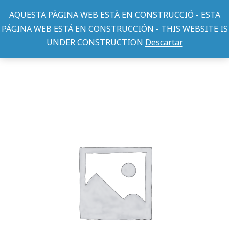
AQUESTA PÀGINA WEB ESTÀ EN CONSTRUCCIÓ - ESTA
PÁGINA WEB ESTÁ EN CONSTRUCCIÓN - THIS WEBSITE IS
UNDER CONSTRUCTION
Descartar
CAMAS
CAMA DONNA RECTANGULAR 44 x38 x 18 cm Juego 2 uds:
You are here: