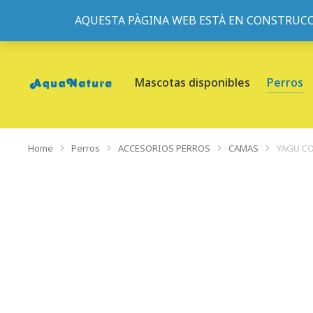
AQUESTA PÀGINA WEB ESTÀ EN CONSTRUCC
933095977
-
933152057
-
933103463
- C/ de Roger de Fl
Mascotas disponibles
Perros
Home
Perros
ACCESORIOS PERROS
CAMAS
YAGU C
You are here: