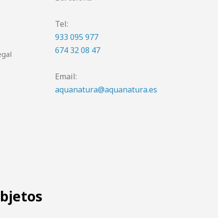
Tel:
933 095 977
674 32 08 47
egal
Email:
aquanatura@aquanatura.es
objetos