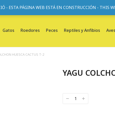
IÓ - ESTA PÁGINA WEB ESTÁ EN CONSTRUCCIÓN - THIS 
or, 45, L'Eixample, 08013 Barcelona |
Sobre nosotros
Gatos
Roedores
Peces
Reptiles y Anfibios
Ave
OLCHON HUESCA CACTUS T-2
YAGU COLCHO